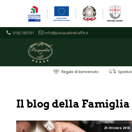
0182.582591
info@pasqualiniilcaffe.it
Regalo di benvenuto
Spedizio
Il blog della Famigli
25 Ottobre 2018