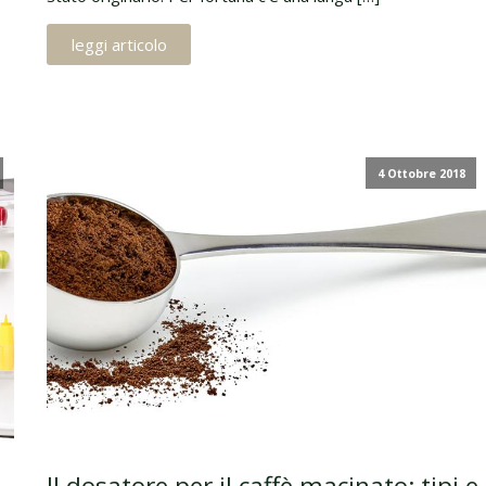
leggi articolo
4 Ottobre 2018
Il dosatore per il caffè macinato: tipi e