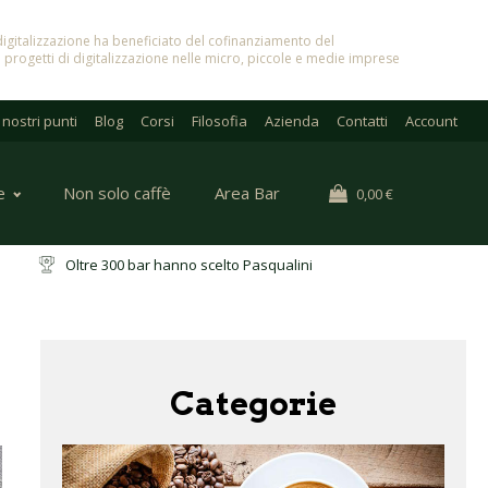
in digitalizzazione ha beneficiato del cofinanziamento del
 progetti di digitalizzazione nelle micro, piccole e medie imprese
I nostri punti
Blog
Corsi
Filosofia
Azienda
Contatti
Account
e
Non solo caffè
Area Bar
0,00
€
ri
Oltre 300 bar hanno scelto Pasqualini
Categorie