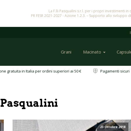
La F.lli Pasqualini s.r.l. per i propri investimenti 
PR FESR 2021-2027 - Azione 1.2.3. – Supporto allo sviluppo di
Grani
Macinato
Capsul
ne gratuita in Italia per ordini superiori ai 50 €
Pagamenti sicu
a Pasqualini
23 Ottobre 2018