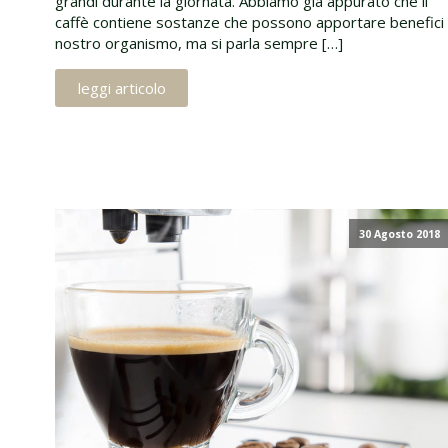
grandi durante la giornata. Abbiamo già appurato che il
caffè contiene sostanze che possono apportare benefici 
nostro organismo, ma si parla sempre […]
leggi articolo
30 Agosto 2018