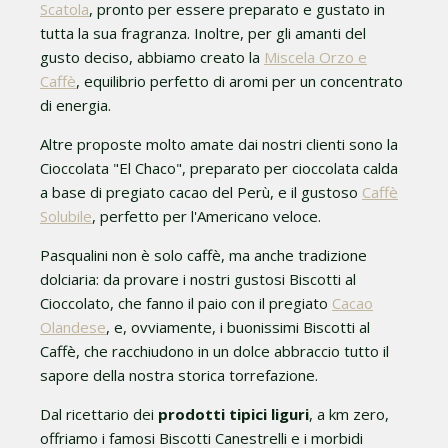
Scatola
, pronto per essere preparato e gustato in
tutta la sua fragranza. Inoltre, per gli amanti del
gusto deciso, abbiamo creato la
Miscela Orzo e
Caffè
, equilibrio perfetto di aromi per un concentrato
di energia.
Altre proposte molto amate dai nostri clienti sono la
Cioccolata "El Chaco", preparato per cioccolata calda
a base di pregiato cacao del Perù, e il gustoso
Caffè
Solubile
, perfetto per l'Americano veloce.
Pasqualini non è solo caffè, ma anche tradizione
dolciaria: da provare i nostri gustosi Biscotti al
Cioccolato, che fanno il paio con il pregiato
Cacao
Olandese
, e, ovviamente, i buonissimi Biscotti al
Caffè, che racchiudono in un dolce abbraccio tutto il
sapore della nostra storica torrefazione.
Dal ricettario dei
prodotti tipici liguri
, a km zero,
offriamo i famosi Biscotti Canestrelli e i morbidi