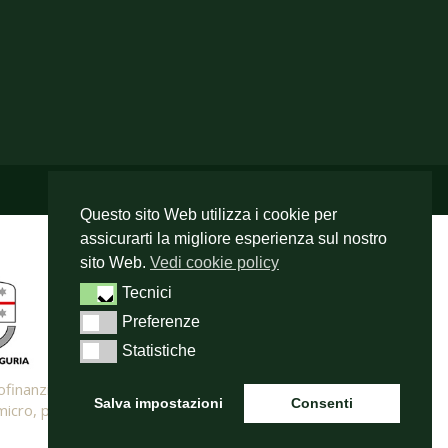
Questo sito Web utilizza i cookie per
assicurarti la migliore esperienza sul nostro
sito Web.
Vedi cookie policy
Tecnici
Tecnici
Preferenze
Preferenze
Statistiche
Statistiche
l cofinanziamento del
Salva impostazioni
Consenti
 micro, piccole e medie imprese