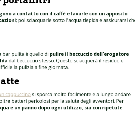
 portafiltri
ono a contatto con il caffè e lavarle con un apposito
tazioni
; poi sciacquarle sotto l'acqua tiepida e assicurarsi ch
a bar pulita è quello di
pulire il beccuccio dell'erogatore
alda
dal beccuccio stesso. Questo sciacquerà il residuo e
icile la pulizia a fine giornata.
latte
on cappuccino
si sporca molto facilmente e a lungo andare
re batteri pericolosi per la salute degli avventori. Per
cqua e un panno dopo ogni utilizzo, sia con ripetute