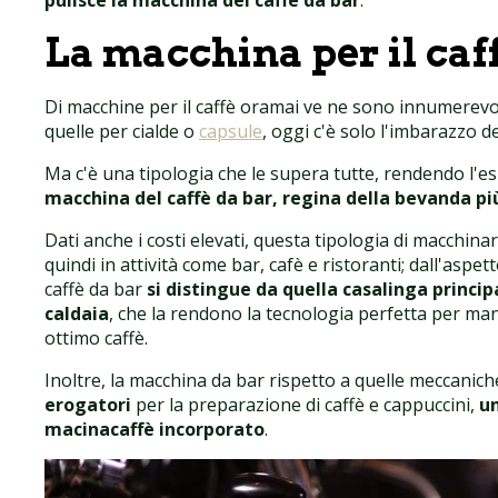
pulisce la macchina del caffè da bar
.
La macchina per il caf
Di macchine per il caffè oramai ve ne sono innumerevoli
quelle per cialde o
capsule
, oggi c'è solo l'imbarazzo 
Ma c'è una tipologia che le supera tutte, rendendo l'e
macchina del caffè da bar, regina della bevanda pi
Dati anche i costi elevati, questa tipologia di macchina
quindi in attività come bar, cafè e ristoranti; dall'aspe
caffè da bar
si distingue da quella casalinga princip
caldaia
, che la rendono la tecnologia perfetta per m
ottimo caffè.
Inoltre, la macchina da bar rispetto a quelle meccani
erogatori
per la preparazione di caffè e cappuccini,
un
macinacaffè incorporato
.