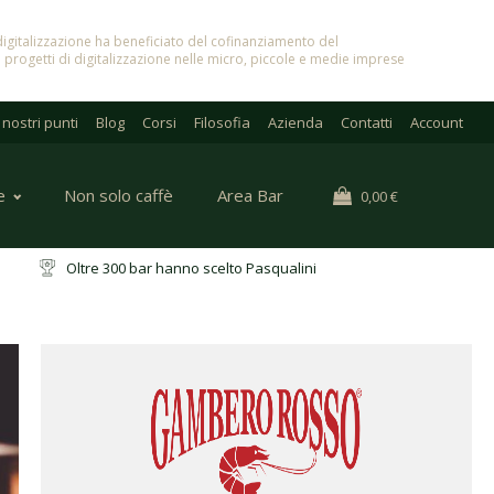
in digitalizzazione ha beneficiato del cofinanziamento del
 progetti di digitalizzazione nelle micro, piccole e medie imprese
I nostri punti
Blog
Corsi
Filosofia
Azienda
Contatti
Account
e
Non solo caffè
Area Bar
0,00
€
ri
Oltre 300 bar hanno scelto Pasqualini