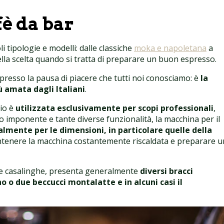
fè da bar
 tipologie e modelli: dalle classiche
moka e napoletana
a
della scelta quando si tratta di preparare un buon espresso.
spresso la pausa di piacere che tutti noi conosciamo: è
la
ù amata dagli Italiani
.
rio è
utilizzata esclusivamente per scopi professionali
,
tto imponente e tante diverse funzionalità, la macchina per il
almente per le dimensioni, in particolare quelle della
antenere la macchina costantemente riscaldata e preparare u
che casalinghe, presenta generalmente
diversi bracci
o o due beccucci montalatte e in alcuni casi il