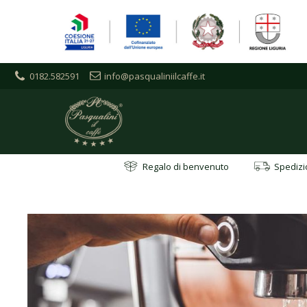
0182.582591
info@pasqualiniilcaffe.it
Regalo di benvenuto
Spedizio