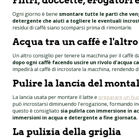
Filtri, doccette, erogatori e
Ogni giorno è bene
smontare tutte le parti che veng
detergente che aiuti a togliere le eventuali incros
residui di caffè siano scomparsi prima di rimontarle.
Acqua tra un caffè e l'altro
Un altro consiglio per tenere la macchina per il caffè d
dopo ogni caffè facendo uscire un rivolo d'acqua c
impedirà al caffè di incrostare la macchina, rendendo diff
Pulire la lancia del monta
La lancia usata per montare il latte e
preparare un bu
può incrostarsi diminuendo l'erogazione, formando inolt
questo è consigliato
sia pulirla con immersione in a
immersioni in acqua e detergente a fine giornata.
La pulizia della griglia