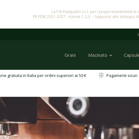
La F.lli Pasqualini s.r.l. per i propri investimenti 
PR FESR 2021-2027 - Azione 1.2.3. – Supporto allo sviluppo di
Grani
Macinato
Capsul
ne gratuita in Italia per ordini superiori ai 50 €
Pagamenti sicu