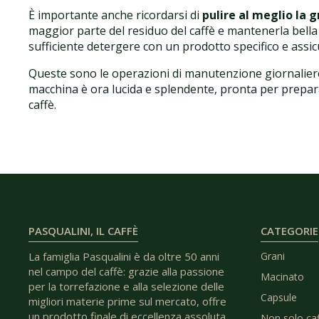
È importante anche ricordarsi di
pulire al meglio la g
maggior parte del residuo del caffè e mantenerla bella 
sufficiente detergere con un prodotto specifico e assic
Queste sono le operazioni di manutenzione giornalie
macchina è ora lucida e splendente, pronta per prepara
caffè.
PASQUALINI, IL CAFFÈ
CATEGORIE
La famiglia Pasqualini è da oltre 50 anni
Grani
nel campo del caffè: grazie alla passione
Macinato
per la torrefazione e alla selezione delle
Capsule
migliori materie prime sul mercato, offre
un prodotto finale di eccellenza assoluta.
Non solo ca