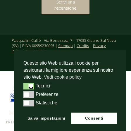
Scrivi una
recensione
Pasqualini Caffè - Via Benessea, 7 – 17035 Cisano Sul Neva
(SV) | P.IVA 00959230095 |
Sitemap
|
Credits
|
Privacy
Policy
|
Cookie Policy
Questo sito Web utilizza i cookie per
assicurarti la migliore esperienza sul nostro
sito Web.
Vedi cookie policy
Tecnici
Tecnici
Preferenze
Preferenze
Statistiche
Statistiche
La F.lli Pasqualini s.r.l. per i propri investimenti in digitalizzazione ha
beneficiato del cofinanziamento del
Salva impostazioni
Consenti
PR FESR 2021-2027 - Azione 1.2.3. – Supporto allo sviluppo di progetti di
digitalizzazione nelle micro, piccole e medie imprese