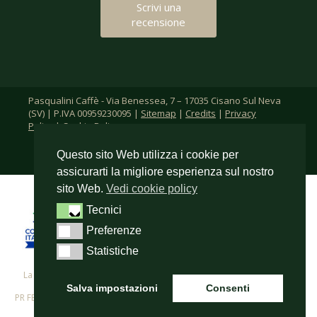
Scrivi una
recensione
Pasqualini Caffè - Via Benessea, 7 – 17035 Cisano Sul Neva
(SV) | P.IVA 00959230095 |
Sitemap
|
Credits
|
Privacy
Policy
|
Cookie Policy
Questo sito Web utilizza i cookie per
assicurarti la migliore esperienza sul nostro
sito Web.
Vedi cookie policy
Tecnici
Tecnici
Preferenze
Preferenze
Statistiche
Statistiche
La F.lli Pasqualini s.r.l. per i propri investimenti in digitalizzazione ha
beneficiato del cofinanziamento del
Salva impostazioni
Consenti
PR FESR 2021-2027 - Azione 1.2.3. – Supporto allo sviluppo di progetti di
digitalizzazione nelle micro, piccole e medie imprese