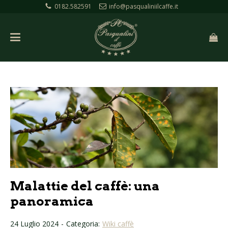
0182.582591
info@pasqualiniilcaffe.it
Malattie del caffè: una
panoramica
24 Luglio 2024
-
Categoria:
Wiki caffè