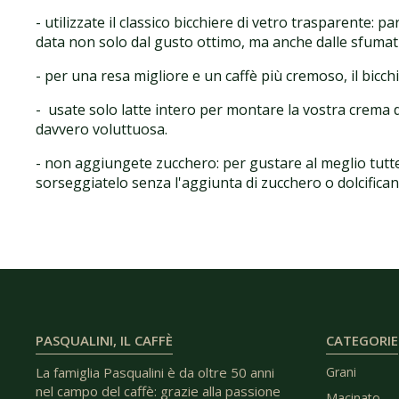
- utilizzate il classico bicchiere di vetro trasparente:
data non solo dal gusto ottimo, ma anche dalle sfumatu
- per una resa migliore e un caffè più cremoso, il bicch
- usate solo latte intero per montare la vostra crema di
davvero voluttuosa.
- non aggiungete zucchero: per gustare al meglio tutte
sorseggiatelo senza l'aggiunta di zucchero o dolcifican
PASQUALINI, IL CAFFÈ
CATEGORIE
La famiglia Pasqualini è da oltre 50 anni
Grani
nel campo del caffè: grazie alla passione
Macinato