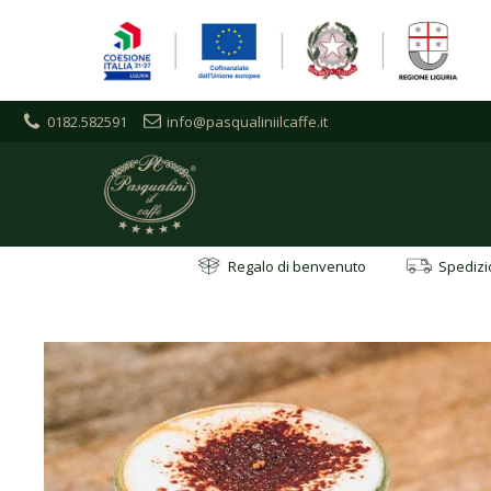
0182.582591
info@pasqualiniilcaffe.it
Regalo di benvenuto
Spedizio