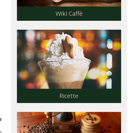
Wiki Caffè
Ricette
o
n