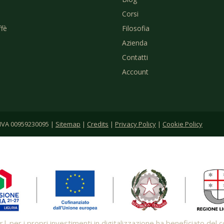
Corsi
ffè
Filosofia
Azienda
Contatti
Account
P.IVA 00959230095 |
Sitemap
|
Credits
|
Privacy Policy
|
Cookie Policy
s.r.l. per i propri investimenti in digitalizzazione ha beneficiato de