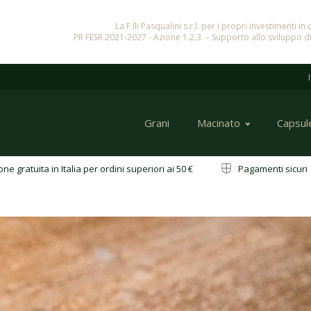
La F.lli Pasqualini s.r.l. per i propri investimenti 
PR FESR 2021-2027 - Azione 1.2.3. – Supporto allo sviluppo di
Grani
Macinato
Capsul
ne gratuita in Italia per ordini superiori ai 50 €
Pagamenti sicu