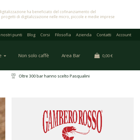
in digitalizzazione ha beneficiato del cofinanziamento del
 progetti di digitalizzazione nelle micro, piccole e medie imprese
I nostri punti
Blog
Corsi
Filosofia
Azienda
Contatti
Account
e
Non solo caffè
Area Bar
0,00
€
ri
Oltre 300 bar hanno scelto Pasqualini