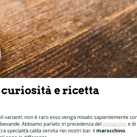
 curiosità e ricetta
voli varianti: non è raro esso venga mixato sapientemente co
rse bevande. Abbiamo parlato in precedenza del
mocaccino
e di
 specialità calda servita nei nostri bar: il
marocchino
.