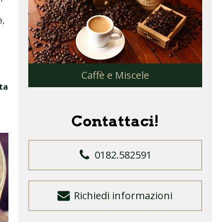
è,
Caffè e Miscele
ta
Contattaci!
0182.582591
Richiedi informazioni