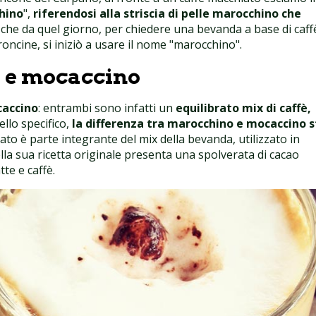
hino
",
riferendosi alla striscia di pelle marocchino che
 che da quel giorno, per chiedere una bevanda a base di caff
roncine, si iniziò a usare il nome "marocchino".
o e mocaccino
caccino
: entrambi sono infatti un
equilibrato mix di caffè,
ello specifico,
la differenza tra marocchino e mocaccino s
colato è parte integrante del mix della bevanda, utilizzato in
nella sua ricetta originale presenta una spolverata di cacao
te e caffè.