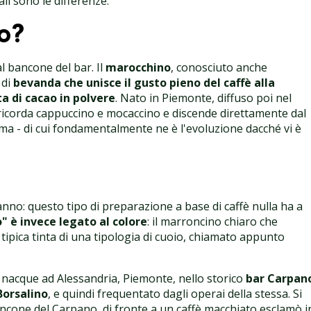
li sono le differenze.
o?
 bancone del bar. Il
marocchino
, conosciuto anche
 di
bevanda che unisce il gusto pieno del caffè alla
a di cacao in polvere
. Nato in Piemonte, diffuso poi nel
o ricorda cappuccino e mocaccino e discende direttamente dal
ma - di cui fondamentalmente ne è l'evoluzione dacché vi è
nno: questo tipo di preparazione a base di caffè nulla ha a
" è invece legato al colore
: il marroncino chiaro che
a tipica tinta di una tipologia di cuoio, chiamato appunto
o nacque ad Alessandria, Piemonte, nello storico
bar Carpan
Borsalino
, e quindi frequentato dagli operai della stessa. Si
ncone del Carpano, di fronte a un caffè macchiato esclamò i