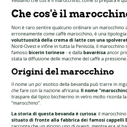
Vediamo che cos'è il marocchino, come si prepara e qua
Che cos'è il marocchin
Non è raro sentire qualcuno ordinare un marocchino al
erroneamente come caffè marocchino, è una tipologia
voluttuosità della crema di latte con una spolverat
Nord-Ovest e infine in tutta la Penisola, il marocchin
famoso
bicerin torinese
- e dalla
bavarèisa
ancor pri
stata la diffusione delle macchine del caffè a pressione.
Origini del marocchino
Il nome un po' esotico della bevanda può trarre in inga
che fare con la nazione africana.
Il nome "marocchino
traspare dal tipico bicchierino in vetro molto ricorda l
"marocchino".
La storia di questa bevanda è curiosa
: il marocchin
situato di fronte alla fabbrica dei famosi cappelli 
racconta che un giorno uno di questi, mentre era al ba