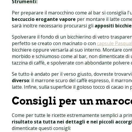
Strumenti:
Per preparare il marocchino come al bar si consiglia l'u
beccuccio erogante vapore
per montare il latte come
sarà inoltre necessario procurarsi gli
appositi bicchie
Spolverare il fondo di un bicchierino di vetro traspare
perfetto se creato con macinato o con
capsule Pasqual
bicchiere oppure versarla al suo interno. Montare con
morbido e schiumoso come al bar, non dimenticate di ut
tazzina di caffè, e spolverate con abbondante polvere d
Se tutto è andato per il verso giusto, dovreste trovarv
diverso
: il marrone scuro del caffè espresso, il marronc
latte. Infine, sulla superficie il goloso tocco di cacao in 
Consigli per un maroc
Come per tutte le ricette estremamente semplici a pri
risultato sta tutta nei dettagli e nei piccoli accor
dimenticate questi consigli: