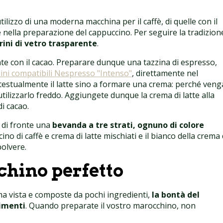
tilizzo di una moderna macchina per il caffè, di quelle con il
 nella preparazione del cappuccino. Per seguire la tradizion
rini di vetro trasparente
.
nte con il cacao. Preparare dunque una tazzina di espresso,
ini compatibili Nespresso "Intenso"
, direttamente nel
testualmente il latte sino a formare una crema: perché veng
ilizzarlo freddo. Aggiungete dunque la crema di latte alla
i cacao.
i di fronte una
bevanda a tre strati, ognuno di colore
ino di caffè e crema di latte mischiati e il bianco della crema 
polvere.
chino perfetto
ma vista e composte da pochi ingredienti,
la bontà del
gimenti
. Quando preparate il vostro marocchino, non