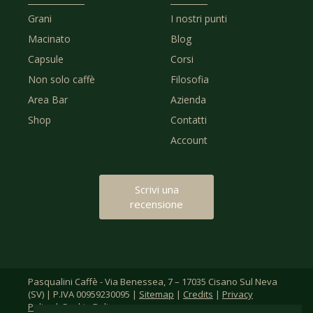
Grani
I nostri punti
Macinato
Blog
Capsule
Corsi
Non solo caffè
Filosofia
Area Bar
Azienda
Shop
Contatti
Account
Scrivi una
recensione
Pasqualini Caffè - Via Benessea, 7 – 17035 Cisano Sul Neva
(SV) | P.IVA 00959230095 |
Sitemap
|
Credits
|
Privacy
Policy
|
Cookie Policy