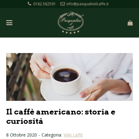
0182.582591
info@pasqualiniilcaffe.it
Il caffè americano: storia e
curiosità
8 Ottobre 2020
-
Categoria:
Wiki caffè