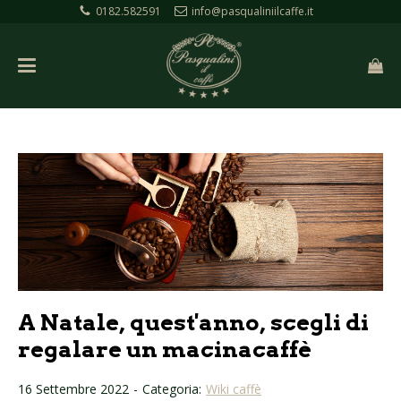
0182.582591
info@pasqualiniilcaffe.it
A Natale, quest'anno, scegli di
regalare un macinacaffè
16 Settembre 2022
-
Categoria:
Wiki caffè