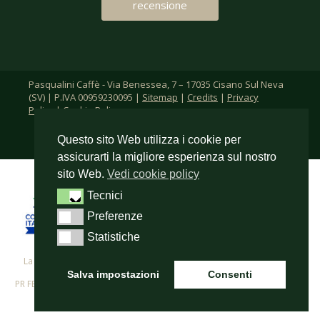
recensione
Pasqualini Caffè - Via Benessea, 7 – 17035 Cisano Sul Neva
(SV) | P.IVA 00959230095 |
Sitemap
|
Credits
|
Privacy
Policy
|
Cookie Policy
Questo sito Web utilizza i cookie per
assicurarti la migliore esperienza sul nostro
sito Web.
Vedi cookie policy
Tecnici
Tecnici
Preferenze
Preferenze
Statistiche
Statistiche
La F.lli Pasqualini s.r.l. per i propri investimenti in digitalizzazione ha
beneficiato del cofinanziamento del
Salva impostazioni
Consenti
PR FESR 2021-2027 - Azione 1.2.3. – Supporto allo sviluppo di progetti di
digitalizzazione nelle micro, piccole e medie imprese