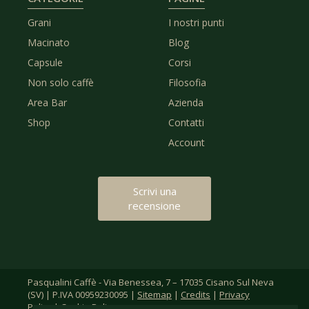
Grani
I nostri punti
Macinato
Blog
Capsule
Corsi
Non solo caffè
Filosofia
Area Bar
Azienda
Shop
Contatti
Account
Scrivi una
recensione
Pasqualini Caffè - Via Benessea, 7 – 17035 Cisano Sul Neva
(SV) | P.IVA 00959230095 |
Sitemap
|
Credits
|
Privacy
Policy
|
Cookie Policy