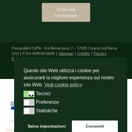
Scrivi una
recensione
Pasqualini Caffè - Via Benessea, 7 – 17035 Cisano Sul Neva
(SV) | P.IVA 00959230095 |
Sitemap
|
Credits
|
Privacy
Policy
|
Cookie Policy
Questo sito Web utilizza i cookie per
assicurarti la migliore esperienza sul nostro
sito Web.
Vedi cookie policy
Tecnici
Tecnici
Preferenze
Preferenze
Statistiche
Statistiche
La F.lli Pasqualini s.r.l. per i propri investimenti in digitalizzazione ha
beneficiato del cofinanziamento del
Salva impostazioni
Consenti
PR FESR 2021-2027 - Azione 1.2.3. – Supporto allo sviluppo di progetti di