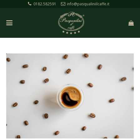
0182.582591
info@pasqualiniilcaffe.it