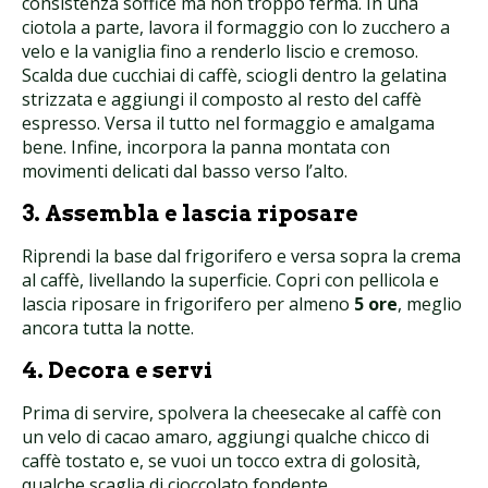
consistenza soffice ma non troppo ferma. In una
ciotola a parte, lavora il formaggio con lo zucchero a
velo e la vaniglia fino a renderlo liscio e cremoso.
Scalda due cucchiai di caffè, sciogli dentro la gelatina
strizzata e aggiungi il composto al resto del caffè
espresso. Versa il tutto nel formaggio e amalgama
bene. Infine, incorpora la panna montata con
movimenti delicati dal basso verso l’alto.
3. Assembla e lascia riposare
Riprendi la base dal frigorifero e versa sopra la crema
al caffè, livellando la superficie. Copri con pellicola e
lascia riposare in frigorifero per almeno
5 ore
, meglio
ancora tutta la notte.
4. Decora e servi
Prima di servire, spolvera la cheesecake al caffè con
un velo di cacao amaro, aggiungi qualche chicco di
caffè tostato e, se vuoi un tocco extra di golosità,
qualche scaglia di cioccolato fondente.