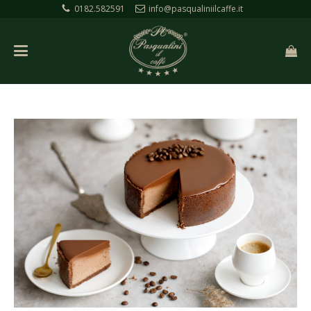
0182.582591
info@pasqualiniilcaffe.it