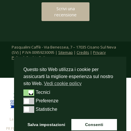
Scrivi una
recensione
Pasqualini Caffè - Via Benessea, 7 – 17035 Cisano Sul Neva
(SV) | P.IVA 00959230095 |
Sitemap
|
Credits
|
Privacy
Policy
|
Cookie Policy
Questo sito Web utilizza i cookie per
assicurarti la migliore esperienza sul nostro
sito Web.
Vedi cookie policy
Tecnici
Tecnici
Preferenze
Preferenze
Statistiche
Statistiche
La F.lli Pasqualini s.r.l. per i propri investimenti in digitalizzazione ha
beneficiato del cofinanziamento del
Salva impostazioni
Consenti
PR FESR 2021-2027 - Azione 1.2.3. – Supporto allo sviluppo di progetti di