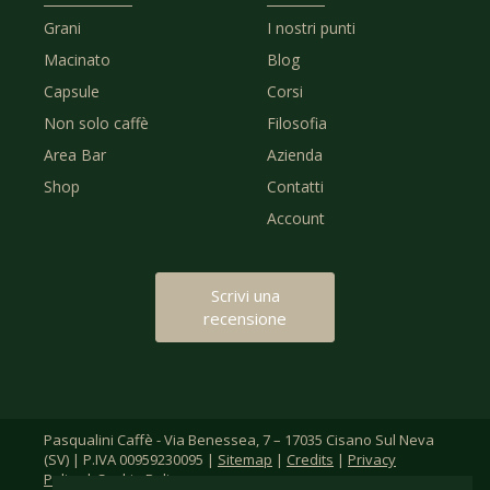
Grani
I nostri punti
Macinato
Blog
Capsule
Corsi
Non solo caffè
Filosofia
Area Bar
Azienda
Shop
Contatti
Account
Scrivi una
recensione
Pasqualini Caffè - Via Benessea, 7 – 17035 Cisano Sul Neva
(SV) | P.IVA 00959230095 |
Sitemap
|
Credits
|
Privacy
Policy
|
Cookie Policy