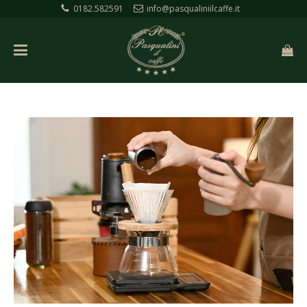
0182.582591
info@pasqualiniilcaffe.it