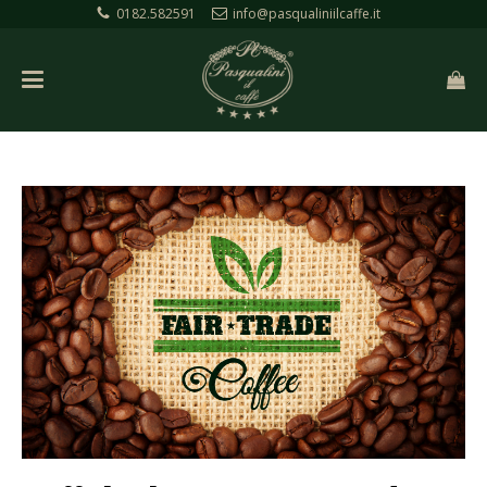
0182.582591
info@pasqualiniilcaffe.it