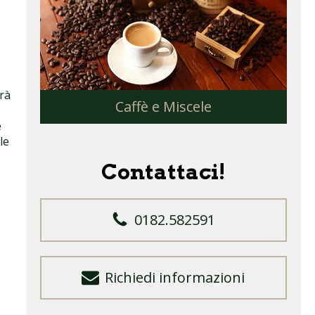
erà
Caffè e Miscele
,
e
le
Contattaci!
0182.582591
Richiedi informazioni