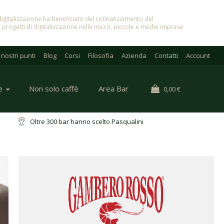
in digitalizzazione ha beneficiato del cofinanziamento del
 progetti di digitalizzazione nelle micro, piccole e medie imprese
I nostri punti
Blog
Corsi
Filosofia
Azienda
Contatti
Account
e
Non solo caffè
Area Bar
0,00
€
ri
Oltre 300 bar hanno scelto Pasqualini