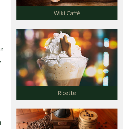
Wiki Caffè
ce
e
Ricette
i