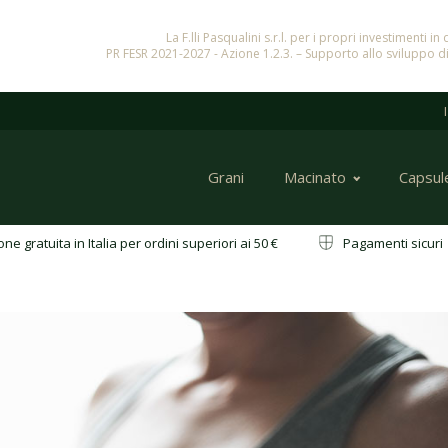
La F.lli Pasqualini s.r.l. per i propri investimenti 
PR FESR 2021-2027 - Azione 1.2.3. – Supporto allo sviluppo di
Grani
Macinato
Capsul
ne gratuita in Italia per ordini superiori ai 50 €
Pagamenti sicu