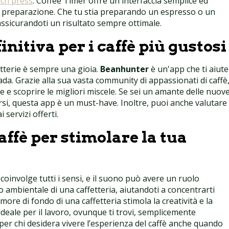
ch press
. Coffee Timer offre un'interfaccia semplice ed
i preparazione. Che tu stia preparando un espresso o un
ssicurandoti un risultato sempre ottimale.
nitiva per i caffè più gustosi
fetterie è sempre una gioia.
Beanhunter
è un'app che ti aiut
vada. Grazie alla sua vasta community di appassionati di caffè
e e scoprire le migliori miscele. Se sei un amante delle nuov
si, questa app è un must-have. Inoltre, puoi anche valutare 
i servizi offerti.
caffè per stimolare la tua
oinvolge tutti i sensi, e il suono può avere un ruolo
 ambientale di una caffetteria, aiutandoti a concentrarti
more di fondo di una caffetteria stimola la creatività e la
ideale per il lavoro, ovunque ti trovi, semplicemente
a per chi desidera vivere l’esperienza del caffè anche quando