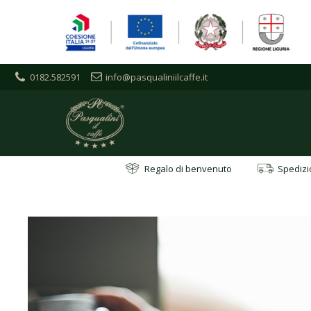
0182.582591
info@pasqualiniilcaffe.it
Regalo di benvenuto
Spedizio