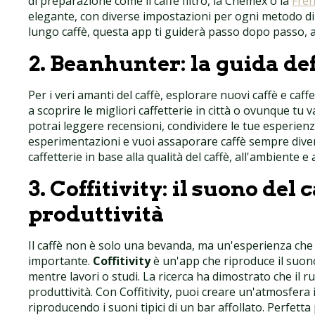
di preparazione come il caffè filtro, la Chemex o la
Fren
elegante, con diverse impostazioni per ogni metodo d
lungo caffè, questa app ti guiderà passo dopo passo, a
2.
Beanhunter: la guida defi
Per i veri amanti del caffè, esplorare nuovi caffè e caf
a scoprire le migliori caffetterie in città o ovunque tu 
potrai leggere recensioni, condividere le tue esperienz
esperimentazioni e vuoi assaporare caffè sempre diver
caffetterie in base alla qualità del caffè, all'ambiente e a
3.
Coffitivity: il suono del 
produttività
Il caffè non è solo una bevanda, ma un'esperienza che c
importante.
Coffitivity
è un'app che riproduce il suono
mentre lavori o studi. La ricerca ha dimostrato che il ru
produttività. Con Coffitivity, puoi creare un'atmosfera 
riproducendo i suoni tipici di un bar affollato. Perfett