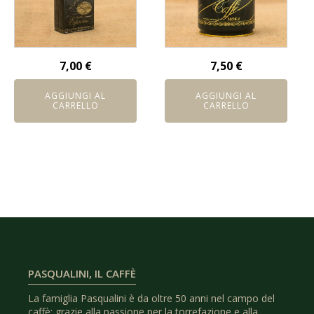
7,00
€
7,50
€
AGGIUNGI AL
AGGIUNGI AL
CARRELLO
CARRELLO
PASQUALINI, IL CAFFÈ
La famiglia Pasqualini è da oltre 50 anni nel campo del
caffè: grazie alla passione per la torrefazione e alla