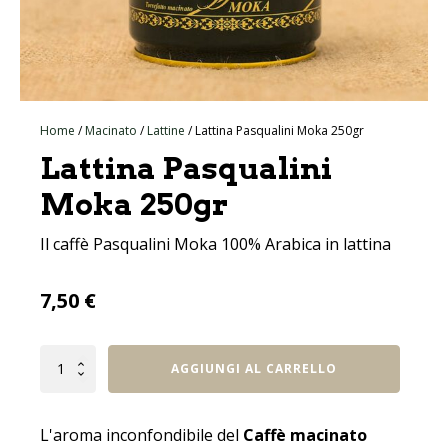
Home
/
Macinato
/
Lattine
/ Lattina Pasqualini Moka 250gr
Lattina Pasqualini
Moka 250gr
Il caffè Pasqualini Moka 100% Arabica in lattina
7,50
€
Lattina
AGGIUNGI AL CARRELLO
Pasqualini
Moka
250gr
quantità
L'aroma inconfondibile del
Caffè macinato